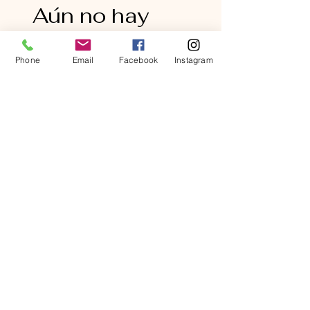
Aún no hay
ítems para
Phone
Email
Facebook
Instagram
mostrar
Vuelve a consultar pronto para
ver nuevos ítems.