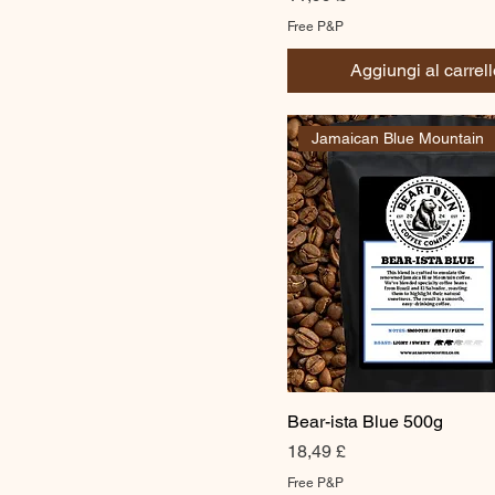
Free P&P
Aggiungi al carrell
Jamaican Blue Mountain
Bear-ista Blue 500g
Prezzo
18,49 £
Free P&P