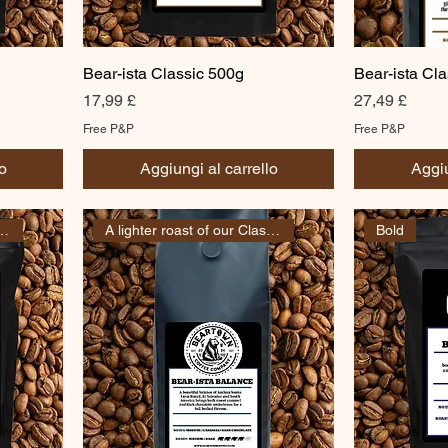
Bear-ista Classic 500g
Bear-ista Cla
Prezzo
Prezzo
17,99 £
27,49 £
Free P&P
Free P&P
o
Aggiungi al carrello
Aggiu
roast of our Classic
A lighter roast of our Classic
Bold