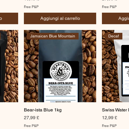
Free P&P
Free P&P
o
Aggiungi al carrello
Aggiu
Jamaican Blue Mountain
Decaf
Bear-ista Blue 1kg
Swiss Water
Prezzo
Prezzo
27,99 £
12,99 £
Free P&P
Free P&P