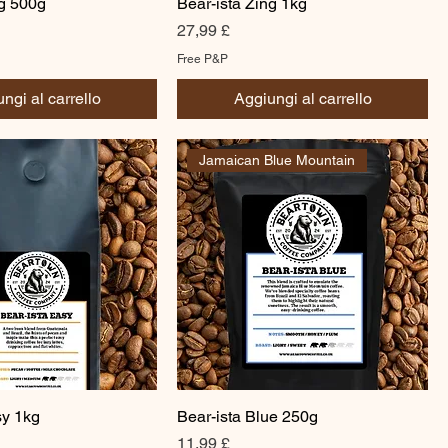
ng 500g
Bear-ista Zing 1kg
Prezzo
27,99 £
Free P&P
ngi al carrello
Aggiungi al carrello
Jamaican Blue Mountain
sy 1kg
Bear-ista Blue 250g
Prezzo
11,99 £