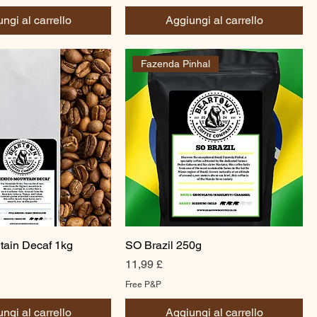
ngi al carrello
Aggiungi al carrello
Fazenda Pinhal
tain Decaf 1kg
SO Brazil 250g
Prezzo
11,99 £
Free P&P
ngi al carrello
Aggiungi al carrello