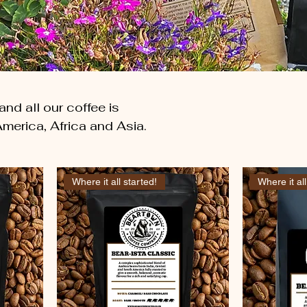
nd all our coffee is
merica, Africa and Asia.
Where it all started!
Where it all