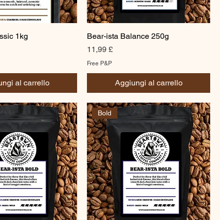
ssic 1kg
Bear-ista Balance 250g
Prezzo
11,99 £
Free P&P
ngi al carrello
Aggiungi al carrello
Bold