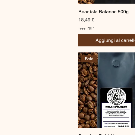
Whole Beans
250g
Bear-ista Balance 500g
500g
Prezzo
18,49 £
Free P&P
Aggiungi al carrell
Bold