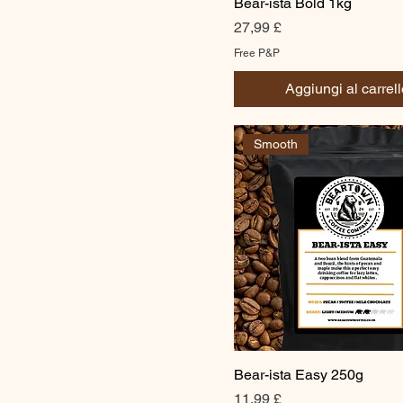
Bear-ista Bold 1kg
Prezzo
27,99 £
Free P&P
Aggiungi al carrell
Smooth
Bear-ista Easy 250g
Prezzo
11,99 £