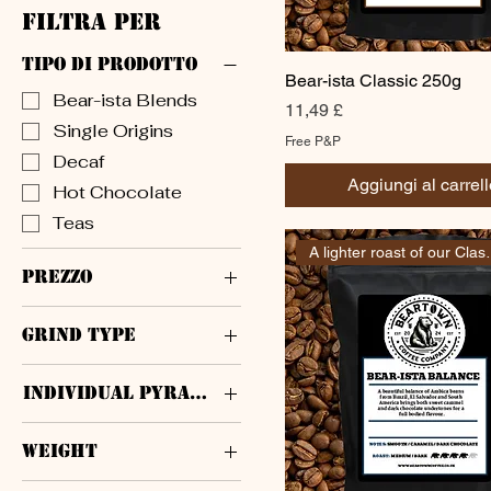
Filtra per
Tipo di prodotto
Bear-ista Classic 250g
Bear-ista Blends
Prezzo
11,49 £
Single Origins
Free P&P
Decaf
Aggiungi al carrell
Hot Chocolate
Teas
A lighter 
Prezzo
Grind Type
9 £
70 £
Ground for Cafetiere
Individual Pyramid Bags
Ground for
Espresso/Coffee Pot
25
Weight
Ground for
200
Filter/Aeropress
1kg