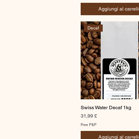
Aggiungi al carrell
Decaf
Swiss Water Decaf 1kg
Prezzo
31,99 £
Free P&P
Aggiungi al carrell