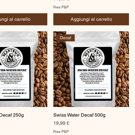
Free P&P
ngi al carrello
Aggiungi al carrello
Decaf
 Decaf 250g
Swiss Water Decaf 500g
Prezzo
19,99 £
Free P&P