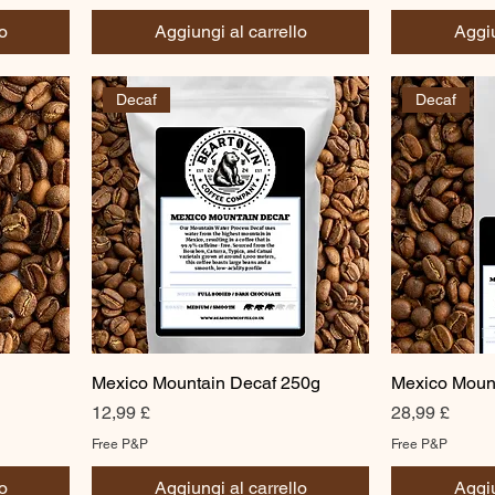
o
Aggiungi al carrello
Aggiu
Decaf
Decaf
Mexico Mountain Decaf 250g
Mexico Moun
Prezzo
Prezzo
12,99 £
28,99 £
Free P&P
Free P&P
o
Aggiungi al carrello
Aggiu