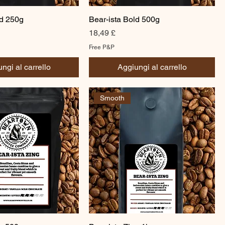
ld 250g
Bear-ista Bold 500g
Prezzo
18,49 £
Free P&P
ngi al carrello
Aggiungi al carrello
Smooth